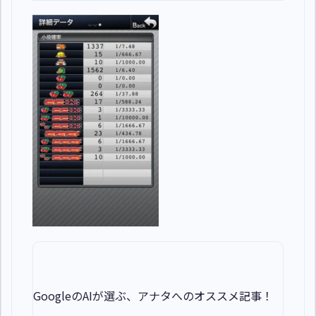
GoogleのAIが選ぶ、アナタへのオススメ記事！