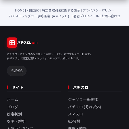
HOME
|
利用規約
|
特定商取引法に関する表示
|
プライバシーポリシー
パチスロジャグラー攻略理論【Aメソッド】
|
著者プロフィール
|
お問い合わせ
パチスロ.
win
パチスロ・パチンコの設定判別と実戦データを、現役プレイヤー目線で。
自社アプリ「設定判別Aメソッド」シリーズの公式サイトです。
RSS
サイト
パチスロ
ホーム
ジャグラー全機種
ブログ
パチスロ (それ以外)
設定判別
スマスロ
攻略・解析
6.5号機
人気ランキング
理論・統計