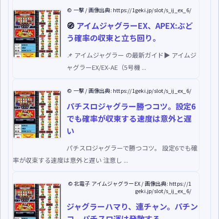
© 一撃 / 画像出典: https://1geki.jp/slot/s_ij_ex_6/
🧭
アイムジャグラーEX、APEX:ぶど
う確率の収束と立ち回り。
📌 アイムジャグラー の最新ガイド▶︎ アイムジ
ャグラーEX/EX-AE（5号機 ...
© 一撃 / 画像出典: https://1geki.jp/slot/s_ij_ex_6/
パチスロジャグラー勝つコツ。設定6
でも確率が収束する速度は意外と遅
い
パチスロジャグラーで勝つコツ。 設定6でも確
率が収束する速度は意外と遅い 注意し ...
© 北電子 アイムジャグラーEX / 画像出典: https://1
geki.jp/slot/s_ij_ex_6/
ジャグラーハマり、連チャン。パチン
コ、パチスロ運は発散する