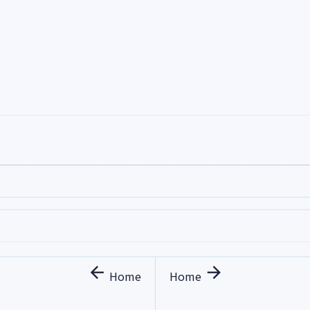


Home
Home