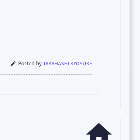
Posted by
TAKAHASHI KYOSUKE

