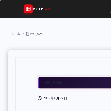
パチスロ.
win
ホーム
>
IMG_5260

IMG_5260
2017年6月27日
