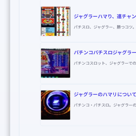
ジャグラーハマり、連チャ
パチスロ、ジャグラー、勝つコツ。設
パチンコパチスロジャグラ
パチンコスロット、ジャグラーでの立
ジャグラーのハマリについて
パチンコ・パチスロ。ジャグラーのハ