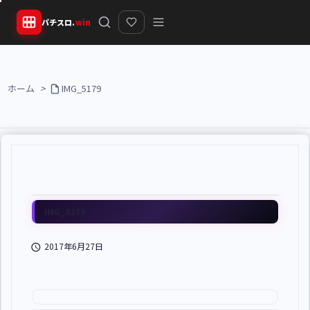
パチスロ.
win
ホーム
>
IMG_5179

IMG_5179
2017年6月27日
