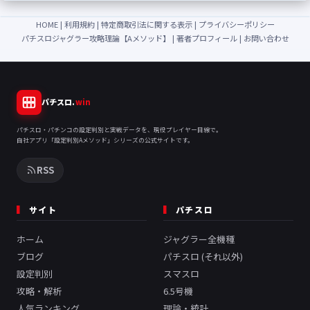
HOME
|
利用規約
|
特定商取引法に関する表示
|
プライバシーポリシー
パチスロジャグラー攻略理論【Aメソッド】
|
著者プロフィール
|
お問い合わせ
パチスロ.
win
パチスロ・パチンコの設定判別と実戦データを、現役プレイヤー目線で。
自社アプリ「設定判別Aメソッド」シリーズの公式サイトです。
RSS
サイト
パチスロ
ホーム
ジャグラー全機種
ブログ
パチスロ (それ以外)
設定判別
スマスロ
攻略・解析
6.5号機
人気ランキング
理論・統計