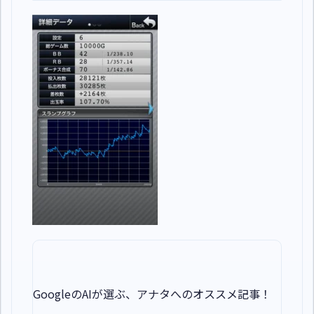
GoogleのAIが選ぶ、アナタへのオススメ記事！