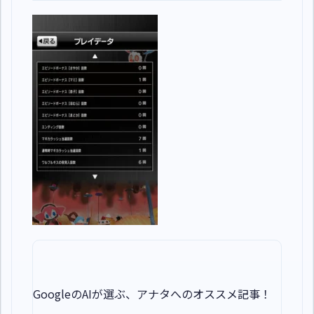
GoogleのAIが選ぶ、アナタへのオススメ記事！