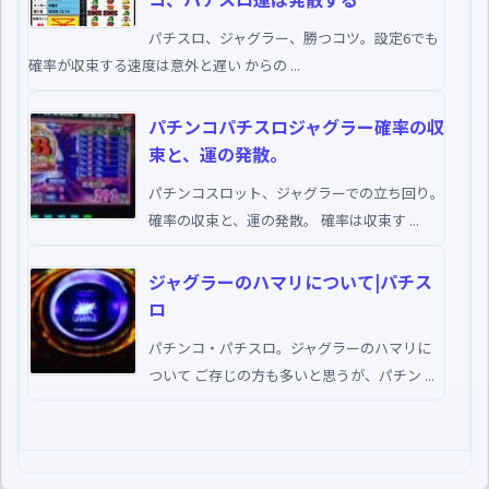
パチスロ、ジャグラー、勝つコツ。設定6でも
確率が収束する速度は意外と遅い からの ...
パチンコパチスロジャグラー確率の収
束と、運の発散。
パチンコスロット、ジャグラーでの立ち回り。
確率の収束と、運の発散。 確率は収束す ...
ジャグラーのハマリについて|パチス
ロ
パチンコ・パチスロ。ジャグラーのハマリに
ついて ご存じの方も多いと思うが、パチン ...