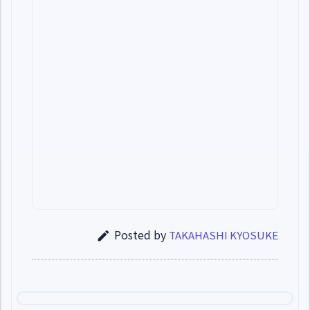
Posted by
TAKAHASHI KYOSUKE
