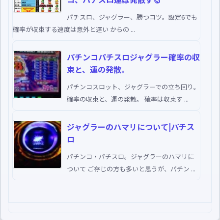
パチスロ、ジャグラー、勝つコツ。設定6でも
確率が収束する速度は意外と遅い からの ...
パチンコパチスロジャグラー確率の収
束と、運の発散。
パチンコスロット、ジャグラーでの立ち回り。
確率の収束と、運の発散。 確率は収束す ...
ジャグラーのハマリについて|パチス
ロ
パチンコ・パチスロ。ジャグラーのハマリに
ついて ご存じの方も多いと思うが、パチン ...