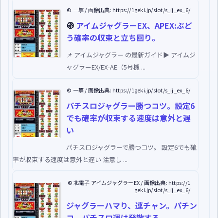
© 一撃 / 画像出典: https://1geki.jp/slot/s_ij_ex_6/
🧭
アイムジャグラーEX、APEX:ぶど
う確率の収束と立ち回り。
📌 アイムジャグラー の最新ガイド▶︎ アイムジ
ャグラーEX/EX-AE（5号機 ...
© 一撃 / 画像出典: https://1geki.jp/slot/s_ij_ex_6/
パチスロジャグラー勝つコツ。設定6
でも確率が収束する速度は意外と遅
い
パチスロジャグラーで勝つコツ。 設定6でも確
率が収束する速度は意外と遅い 注意し ...
© 北電子 アイムジャグラーEX / 画像出典: https://1
geki.jp/slot/s_ij_ex_6/
ジャグラーハマり、連チャン。パチン
コ、パチスロ運は発散する