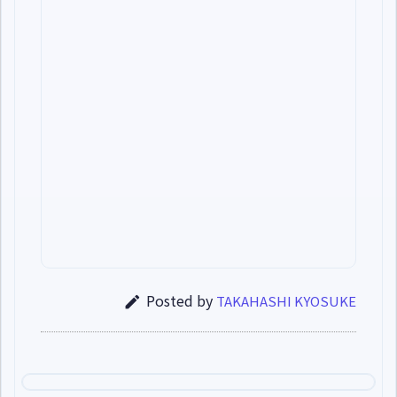
Posted by
TAKAHASHI KYOSUKE
