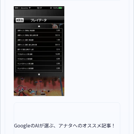
GoogleのAIが選ぶ、アナタへのオススメ記事！