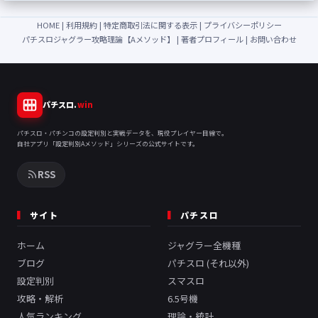
HOME
|
利用規約
|
特定商取引法に関する表示
|
プライバシーポリシー
パチスロジャグラー攻略理論【Aメソッド】
|
著者プロフィール
|
お問い合わせ
パチスロ.
win
パチスロ・パチンコの設定判別と実戦データを、現役プレイヤー目線で。
自社アプリ「設定判別Aメソッド」シリーズの公式サイトです。
RSS
サイト
パチスロ
ホーム
ジャグラー全機種
ブログ
パチスロ (それ以外)
設定判別
スマスロ
攻略・解析
6.5号機
人気ランキング
理論・統計