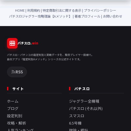
HOME
|
利用規約
|
特定商取引法に関する表示
|
プライバシーポリシー
パチスロジャグラー攻略理論【Aメソッド】
|
著者プロフィール
|
お問い合わせ
パチスロ.
win
パチスロ・パチンコの設定判別と実戦データを、現役プレイヤー目線で。
自社アプリ「設定判別Aメソッド」シリーズの公式サイトです。
RSS
サイト
パチスロ
ホーム
ジャグラー全機種
ブログ
パチスロ (それ以外)
設定判別
スマスロ
攻略・解析
6.5号機
人気ランキング
理論・統計