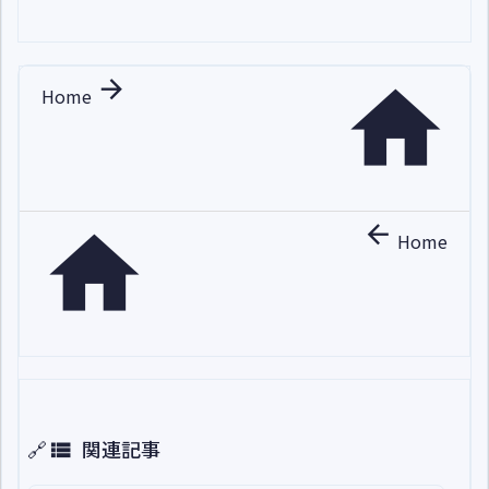


Home


Home
🔗
関連記事
