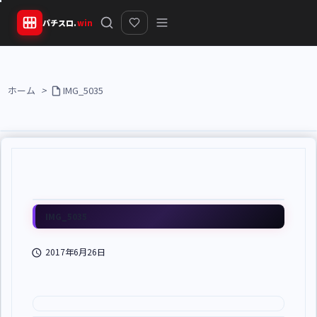
パチスロ.
win
ホーム
>
IMG_5035

IMG_5035
2017年6月26日
