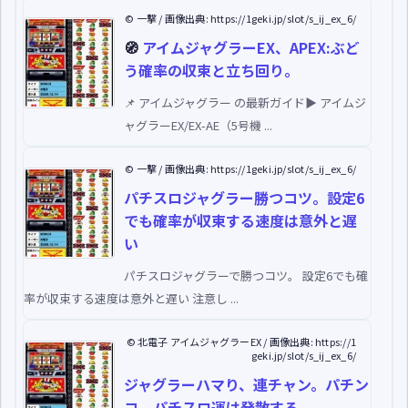
© 一撃 / 画像出典: https://1geki.jp/slot/s_ij_ex_6/
🧭
アイムジャグラーEX、APEX:ぶど
う確率の収束と立ち回り。
📌 アイムジャグラー の最新ガイド▶︎ アイムジ
ャグラーEX/EX-AE（5号機 ...
© 一撃 / 画像出典: https://1geki.jp/slot/s_ij_ex_6/
パチスロジャグラー勝つコツ。設定6
でも確率が収束する速度は意外と遅
い
パチスロジャグラーで勝つコツ。 設定6でも確
率が収束する速度は意外と遅い 注意し ...
© 北電子 アイムジャグラーEX / 画像出典: https://1
geki.jp/slot/s_ij_ex_6/
ジャグラーハマり、連チャン。パチン
コ、パチスロ運は発散する