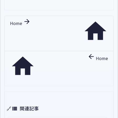


Home


Home
🔗
関連記事
