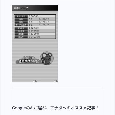
GoogleのAIが選ぶ、アナタへのオススメ記事！