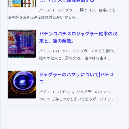
パチスロ、ジャグラー、勝つコツ。設定6でも
確率が収束する速度は意外と遅い からの ...
パチンコパチスロジャグラー確率の収
束と、運の発散。
パチンコスロット、ジャグラーでの立ち回り。
確率の収束と、運の発散。 確率は収束す ...
ジャグラーのハマリについて|パチス
ロ
パチンコ・パチスロ。ジャグラーのハマリに
ついて ご存じの方も多いと思うが、パチン ...