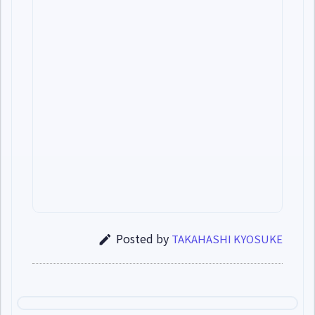
Posted by
TAKAHASHI KYOSUKE
