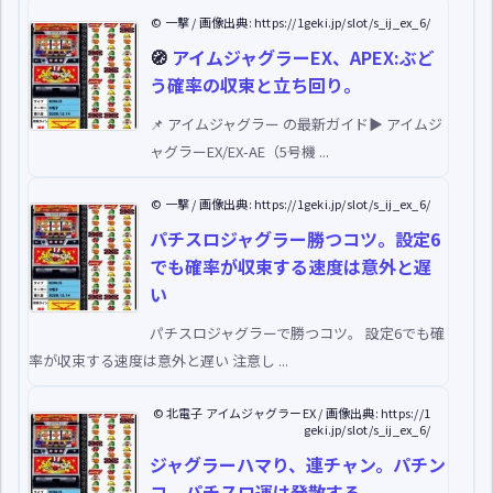
© 一撃 / 画像出典: https://1geki.jp/slot/s_ij_ex_6/
🧭
アイムジャグラーEX、APEX:ぶど
う確率の収束と立ち回り。
📌 アイムジャグラー の最新ガイド▶︎ アイムジ
ャグラーEX/EX-AE（5号機 ...
© 一撃 / 画像出典: https://1geki.jp/slot/s_ij_ex_6/
パチスロジャグラー勝つコツ。設定6
でも確率が収束する速度は意外と遅
い
パチスロジャグラーで勝つコツ。 設定6でも確
率が収束する速度は意外と遅い 注意し ...
© 北電子 アイムジャグラーEX / 画像出典: https://1
geki.jp/slot/s_ij_ex_6/
ジャグラーハマり、連チャン。パチン
コ、パチスロ運は発散する