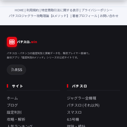
HOME
|
利用規約
|
特定商取引法に関する表示
|
プライバシーポリシー
パチスロジャグラー攻略理論【Aメソッド】
|
著者プロフィール
|
お問い合わせ
パチスロ.
win
パチスロ・パチンコの設定判別と実戦データを、現役プレイヤー目線で。
自社アプリ「設定判別Aメソッド」シリーズの公式サイトです。
RSS
サイト
パチスロ
ホーム
ジャグラー全機種
ブログ
パチスロ (それ以外)
設定判別
スマスロ
攻略・解析
6.5号機
人気ランキング
理論・統計