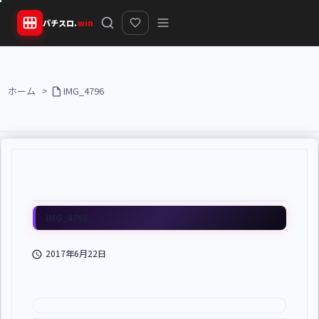
パチスロ.
win
ホーム
>
IMG_4796

IMG_4796
2017年6月22日
