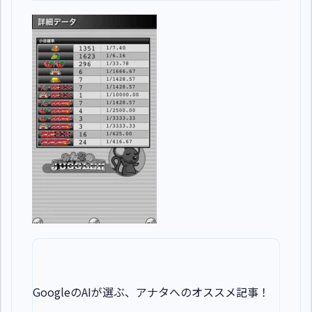
GoogleのAIが選ぶ、アナタへのオススメ記事！