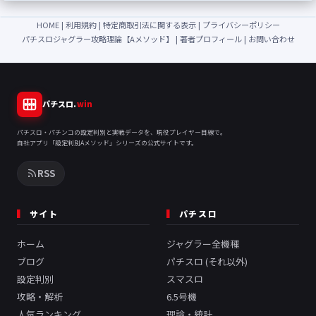
HOME
|
利用規約
|
特定商取引法に関する表示
|
プライバシーポリシー
パチスロジャグラー攻略理論【Aメソッド】
|
著者プロフィール
|
お問い合わせ
パチスロ.
win
パチスロ・パチンコの設定判別と実戦データを、現役プレイヤー目線で。
自社アプリ「設定判別Aメソッド」シリーズの公式サイトです。
RSS
サイト
パチスロ
ホーム
ジャグラー全機種
ブログ
パチスロ (それ以外)
設定判別
スマスロ
攻略・解析
6.5号機
人気ランキング
理論・統計