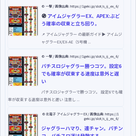
© 一撃 / 画像出典: https://1geki.jp/slot/s_ij_ex_6/
🧭
アイムジャグラーEX、APEX:ぶど
う確率の収束と立ち回り。
📌 アイムジャグラー の最新ガイド▶︎ アイムジ
ャグラーEX/EX-AE（5号機 ...
© 一撃 / 画像出典: https://1geki.jp/slot/s_ij_ex_6/
パチスロジャグラー勝つコツ。設定6
でも確率が収束する速度は意外と遅
い
パチスロジャグラーで勝つコツ。 設定6でも確
率が収束する速度は意外と遅い 注意し ...
© 北電子 アイムジャグラーEX / 画像出典: https://1
geki.jp/slot/s_ij_ex_6/
ジャグラーハマり、連チャン。パチン
コ、パチスロ運は発散する