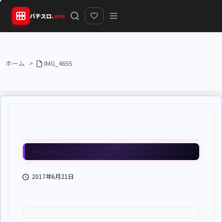
パチスロ.
win
ホーム
>
IMG_4655

IMG_4655
2017年6月21日
