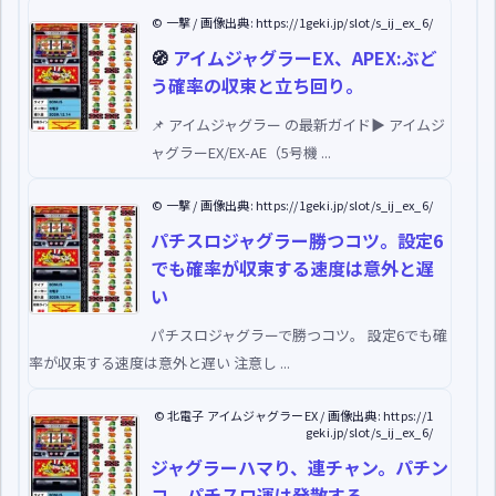
© 一撃 / 画像出典: https://1geki.jp/slot/s_ij_ex_6/
🧭
アイムジャグラーEX、APEX:ぶど
う確率の収束と立ち回り。
📌 アイムジャグラー の最新ガイド▶︎ アイムジ
ャグラーEX/EX-AE（5号機 ...
© 一撃 / 画像出典: https://1geki.jp/slot/s_ij_ex_6/
パチスロジャグラー勝つコツ。設定6
でも確率が収束する速度は意外と遅
い
パチスロジャグラーで勝つコツ。 設定6でも確
率が収束する速度は意外と遅い 注意し ...
© 北電子 アイムジャグラーEX / 画像出典: https://1
geki.jp/slot/s_ij_ex_6/
ジャグラーハマり、連チャン。パチン
コ、パチスロ運は発散する