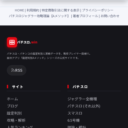
HOME
|
利用規約
|
特定商取引法に関する表示
|
プライバシーポリシー
パチスロジャグラー攻略理論【Aメソッド】
|
著者プロフィール
|
お問い合わせ
パチスロ.
win
パチスロ・パチンコの設定判別と実戦データを、現役プレイヤー目線で。
自社アプリ「設定判別Aメソッド」シリーズの公式サイトです。
RSS
サイト
パチスロ
ホーム
ジャグラー全機種
ブログ
パチスロ (それ以外)
設定判別
スマスロ
攻略・解析
6.5号機
人気ランキング
理論・統計