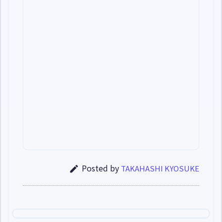
Posted by
TAKAHASHI KYOSUKE
