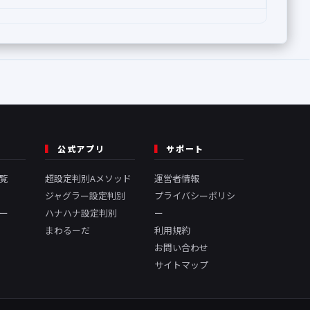
公式アプリ
サポート
覧
超設定判別Aメソッド
運営者情報
ジャグラー設定判別
プライバシーポリシ
ー
ハナハナ設定判別
ー
まわるーだ
利用規約
お問い合わせ
サイトマップ