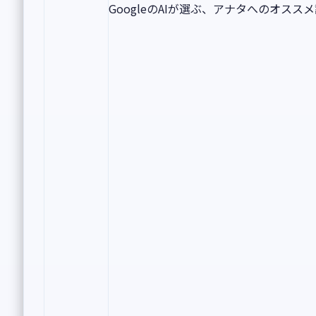
GoogleのAIが選ぶ、アナタへのオスス