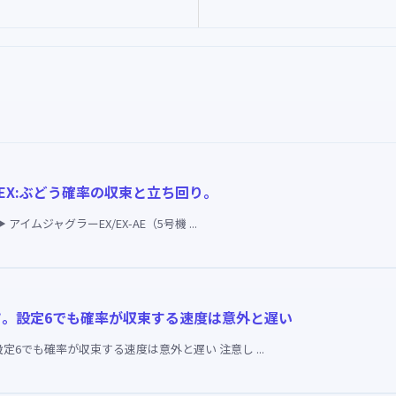
PEX:ぶどう確率の収束と立ち回り。
アイムジャグラーEX/EX-AE（5号機 ...
。設定6でも確率が収束する速度は意外と遅い
定6でも確率が収束する速度は意外と遅い 注意し ...