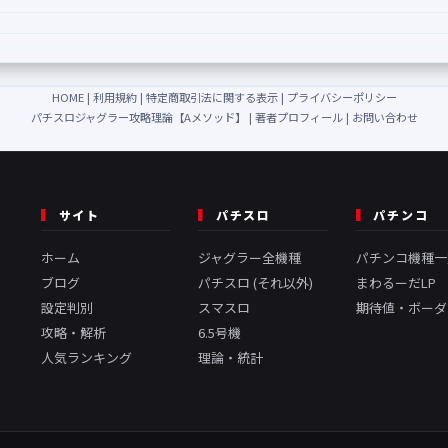
HOME
|
利用規約
|
特定商取引法に関する表示
|
プライバシーポリシー
パチスロジャグラー攻略理論【Aメソッド】
|
著者プロフィール
|
お問い合わせ
サイト
パチスロ
パチンコ
ホーム
ジャグラー全機種
パチンコ機種一
ブログ
パチスロ (それ以外)
まわるーだLP
設定判別
スマスロ
期待値・ボーダ
攻略・解析
6.5号機
人気ランキング
理論・統計