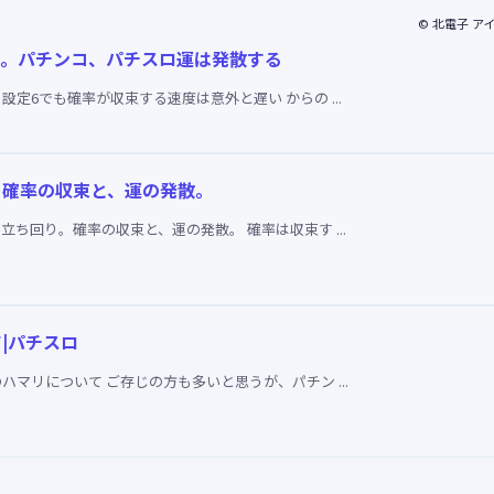
© 北電子 アイムジ
ン。パチンコ、パチスロ運は発散する
定6でも確率が収束する速度は意外と遅い からの ...
ー確率の収束と、運の発散。
ち回り。確率の収束と、運の発散。 確率は収束す ...
|パチスロ
マリについて ご存じの方も多いと思うが、パチン ...