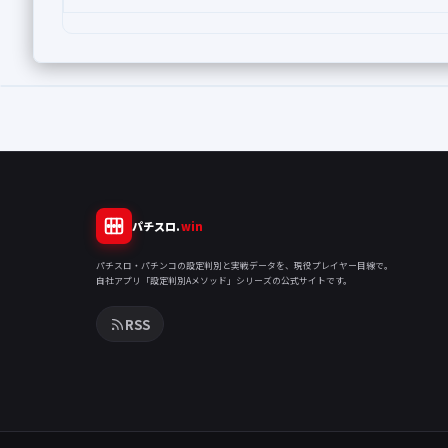
パチスロ.
win
パチスロ・パチンコの設定判別と実戦データを、現役プレイヤー目線で。
自社アプリ「設定判別Aメソッド」シリーズの公式サイトです。
RSS