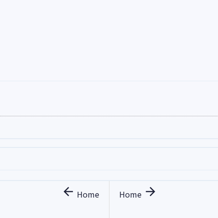


Home
Home