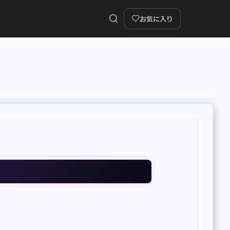
お気に入り