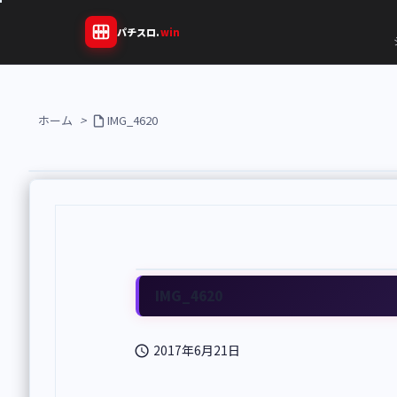
パチスロ.
win
ホーム
>
IMG_4620

IMG_4620
2017年6月21日
