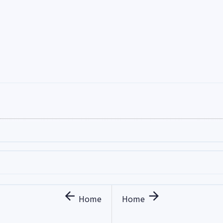


Home
Home