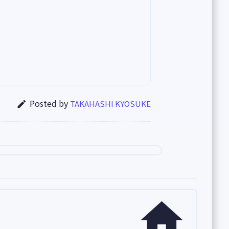
Posted by
TAKAHASHI KYOSUKE

