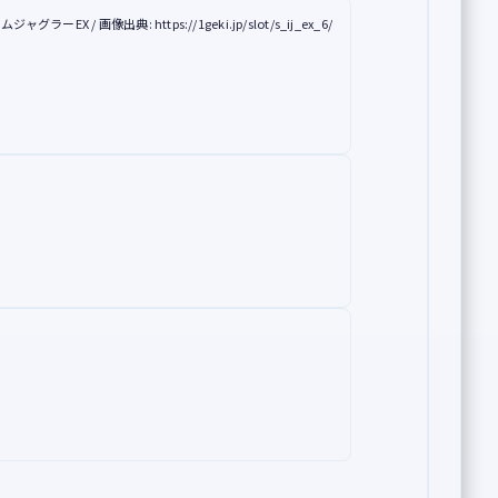
ャグラーEX / 画像出典: https://1geki.jp/slot/s_ij_ex_6/