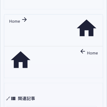


Home


Home
🔗
関連記事
