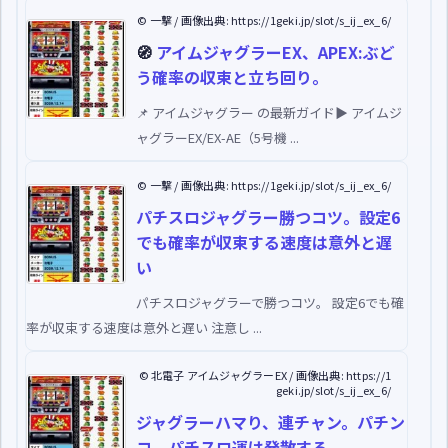
© 一撃 / 画像出典: https://1geki.jp/slot/s_ij_ex_6/
🧭
アイムジャグラーEX、APEX:ぶど
う確率の収束と立ち回り。
📌 アイムジャグラー の最新ガイド▶︎ アイムジ
ャグラーEX/EX-AE（5号機 ...
© 一撃 / 画像出典: https://1geki.jp/slot/s_ij_ex_6/
パチスロジャグラー勝つコツ。設定6
でも確率が収束する速度は意外と遅
い
パチスロジャグラーで勝つコツ。 設定6でも確
率が収束する速度は意外と遅い 注意し ...
© 北電子 アイムジャグラーEX / 画像出典: https://1
geki.jp/slot/s_ij_ex_6/
ジャグラーハマり、連チャン。パチン
コ、パチスロ運は発散する