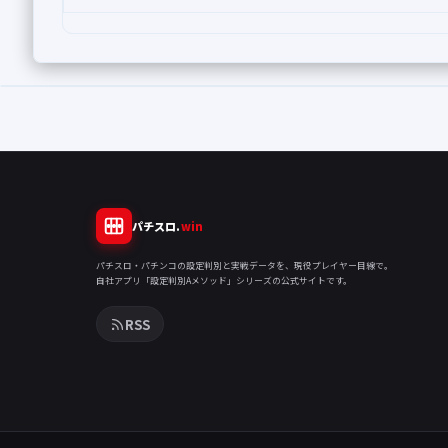
パチスロ.
win
パチスロ・パチンコの設定判別と実戦データを、現役プレイヤー目線で。
自社アプリ「設定判別Aメソッド」シリーズの公式サイトです。
RSS