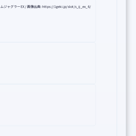
ャグラーEX / 画像出典: https://1geki.jp/slot/s_ij_ex_6/