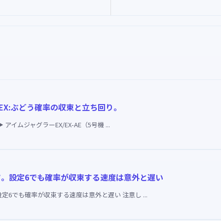
PEX:ぶどう確率の収束と立ち回り。
アイムジャグラーEX/EX-AE（5号機 ...
。設定6でも確率が収束する速度は意外と遅い
定6でも確率が収束する速度は意外と遅い 注意し ...