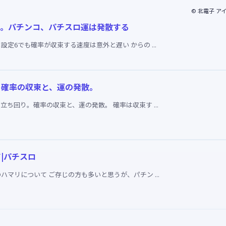
© 北電子 アイムジ
ン。パチンコ、パチスロ運は発散する
定6でも確率が収束する速度は意外と遅い からの ...
ー確率の収束と、運の発散。
ち回り。確率の収束と、運の発散。 確率は収束す ...
|パチスロ
マリについて ご存じの方も多いと思うが、パチン ...