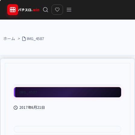
パチスロ.
win
ホーム
>
IMG_4587

IMG_4587
2017年6月21日
