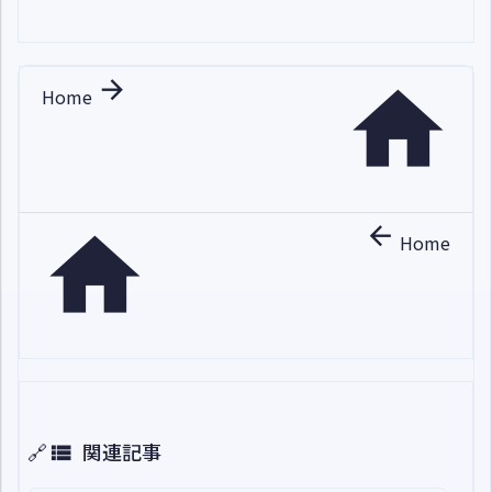


Home


Home
🔗
関連記事
