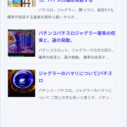
パチスロ、ジャグラー、勝つコツ。設定6でも
確率が収束する速度は意外と遅い からの ...
パチンコパチスロジャグラー確率の収
束と、運の発散。
パチンコスロット、ジャグラーでの立ち回り。
確率の収束と、運の発散。 確率は収束す ...
ジャグラーのハマリについて|パチス
ロ
パチンコ・パチスロ。ジャグラーのハマリに
ついて ご存じの方も多いと思うが、パチン ...