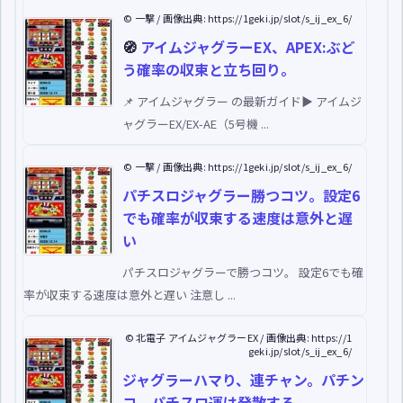
© 一撃 / 画像出典: https://1geki.jp/slot/s_ij_ex_6/
🧭
アイムジャグラーEX、APEX:ぶど
う確率の収束と立ち回り。
📌 アイムジャグラー の最新ガイド▶︎ アイムジ
ャグラーEX/EX-AE（5号機 ...
© 一撃 / 画像出典: https://1geki.jp/slot/s_ij_ex_6/
パチスロジャグラー勝つコツ。設定6
でも確率が収束する速度は意外と遅
い
パチスロジャグラーで勝つコツ。 設定6でも確
率が収束する速度は意外と遅い 注意し ...
© 北電子 アイムジャグラーEX / 画像出典: https://1
geki.jp/slot/s_ij_ex_6/
ジャグラーハマり、連チャン。パチン
コ、パチスロ運は発散する