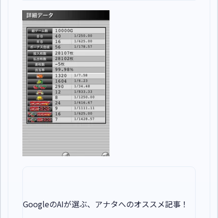
GoogleのAIが選ぶ、アナタへのオススメ記事！