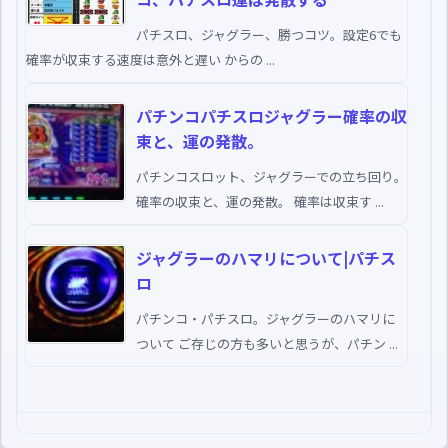
パチスロ、ジャグラー、勝つコツ。設定6でも
確率が収束する速度は意外と遅い からの ...
パチンコパチスロジャグラー確率の収
束と、運の発散。
パチンコスロット、ジャグラーでの立ち回り。
確率の収束と、運の発散。 確率は収束す ...
ジャグラーのハマリについて|パチス
ロ
パチンコ・パチスロ。ジャグラーのハマリに
ついて ご存じの方も多いと思うが、パチン ...