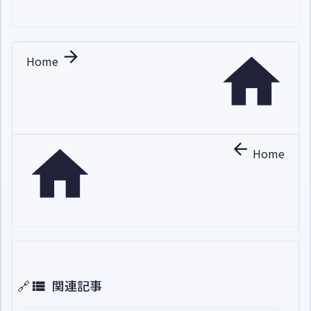


Home


Home
🔗
関連記事
