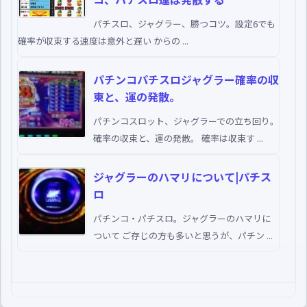
パチスロ、ジャグラー、勝つコツ。設定6でも
確率が収束する速度は意外と遅い からの ...
パチンコパチスロジャグラー確率の収
束と、運の発散。
パチンコスロット、ジャグラーでの立ち回り。
確率の収束と、運の発散。 確率は収束す ...
ジャグラーのハマリについて|パチス
ロ
パチンコ・パチスロ。ジャグラーのハマリに
ついて ご存じの方も多いと思うが、パチン ...