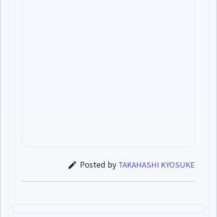
Posted by
TAKAHASHI KYOSUKE
