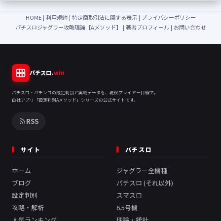
HOME
|
利用規約
|
特定商取引法に関する表示
|
プライバシーポリシー
パチスロジャグラー攻略理論【Aメソッド】
|
著者プロフィール
|
お問い合わせ
パチスロ.
win
パチスロ・パチンコの設定判別と実戦データを、現役プレイヤー目線で。
自社アプリ「設定判別Aメソッド」シリーズの公式サイトです。
RSS
サイト
パチスロ
ホーム
ジャグラー全機種
ブログ
パチスロ (それ以外)
設定判別
スマスロ
攻略・解析
6.5号機
人気ランキング
理論・統計