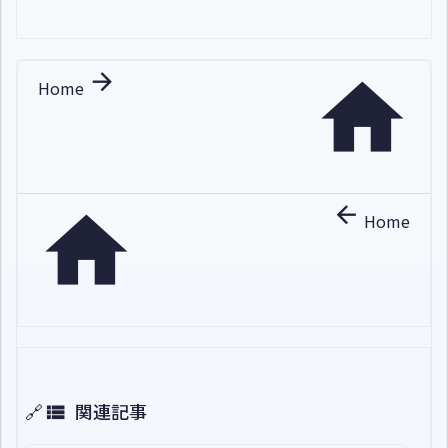


Home


Home
🔗
関連記事
