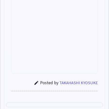
Posted by
TAKAHASHI KYOSUKE
