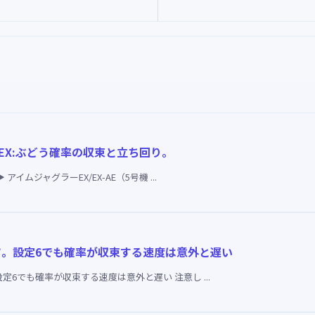
PEX:ぶどう確率の収束と立ち回り。
アイムジャグラーEX/EX-AE（5号機 ...
。設定6でも確率が収束する速度は意外と遅い
定6でも確率が収束する速度は意外と遅い 注意し ...