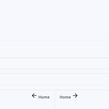


Home
Home