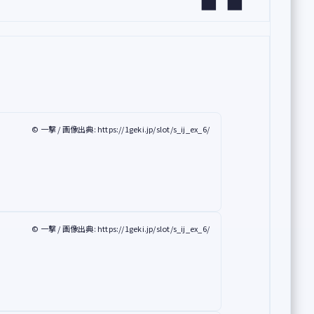
© 一撃 / 画像出典: https://1geki.jp/slot/s_ij_ex_6/
© 一撃 / 画像出典: https://1geki.jp/slot/s_ij_ex_6/