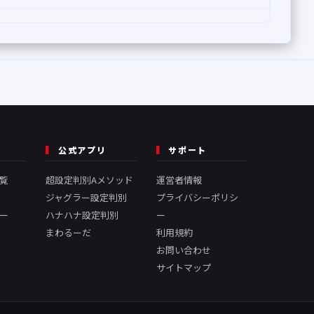
公式アプリ
サポート
覧
超設定判別Aメソッド
運営者情報
ジャグラー設定判別
プライバシーポリシ
ー
ハナハナ設定判別
ー
まわるーだ
利用規約
お問い合わせ
サイトマップ