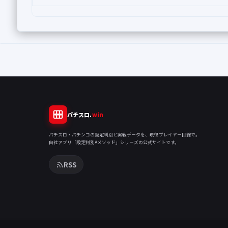
パチスロ.
win
パチスロ・パチンコの設定判別と実戦データを、現役プレイヤー目線で。
自社アプリ「設定判別Aメソッド」シリーズの公式サイトです。
RSS