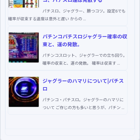
パチスロ、ジャグラー、勝つコツ。設定6でも
確率が収束する速度は意外と遅い からの ...
パチンコパチスロジャグラー確率の収
束と、運の発散。
パチンコスロット、ジャグラーでの立ち回り。
確率の収束と、運の発散。 確率は収束す ...
ジャグラーのハマリについて|パチス
ロ
パチンコ・パチスロ。ジャグラーのハマリに
ついて ご存じの方も多いと思うが、パチン ...