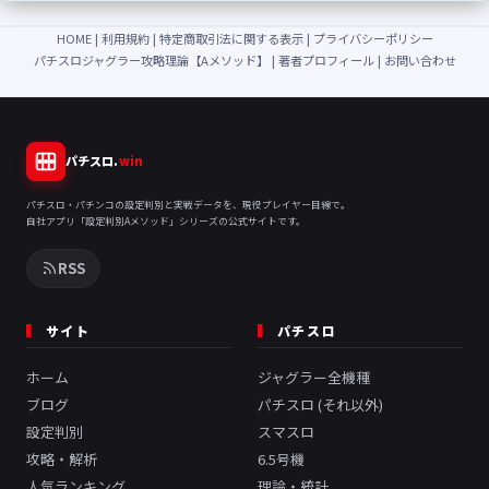
HOME
|
利用規約
|
特定商取引法に関する表示
|
プライバシーポリシー
パチスロジャグラー攻略理論【Aメソッド】
|
著者プロフィール
|
お問い合わせ
パチスロ.
win
パチスロ・パチンコの設定判別と実戦データを、現役プレイヤー目線で。
自社アプリ「設定判別Aメソッド」シリーズの公式サイトです。
RSS
サイト
パチスロ
ホーム
ジャグラー全機種
ブログ
パチスロ (それ以外)
設定判別
スマスロ
攻略・解析
6.5号機
人気ランキング
理論・統計