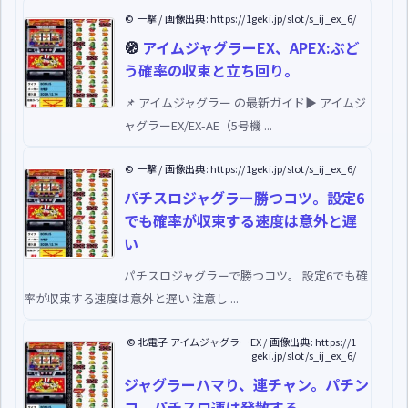
© 一撃 / 画像出典: https://1geki.jp/slot/s_ij_ex_6/
🧭
アイムジャグラーEX、APEX:ぶど
う確率の収束と立ち回り。
📌 アイムジャグラー の最新ガイド▶︎ アイムジ
ャグラーEX/EX-AE（5号機 ...
© 一撃 / 画像出典: https://1geki.jp/slot/s_ij_ex_6/
パチスロジャグラー勝つコツ。設定6
でも確率が収束する速度は意外と遅
い
パチスロジャグラーで勝つコツ。 設定6でも確
率が収束する速度は意外と遅い 注意し ...
© 北電子 アイムジャグラーEX / 画像出典: https://1
geki.jp/slot/s_ij_ex_6/
ジャグラーハマり、連チャン。パチン
コ、パチスロ運は発散する