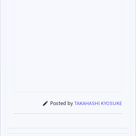
Posted by
TAKAHASHI KYOSUKE
