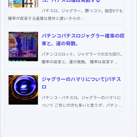
パチスロ、ジャグラー、勝つコツ。設定6でも
確率が収束する速度は意外と遅い からの ...
パチンコパチスロジャグラー確率の収
束と、運の発散。
パチンコスロット、ジャグラーでの立ち回り。
確率の収束と、運の発散。 確率は収束す ...
ジャグラーのハマリについて|パチス
ロ
パチンコ・パチスロ。ジャグラーのハマリに
ついて ご存じの方も多いと思うが、パチン ...