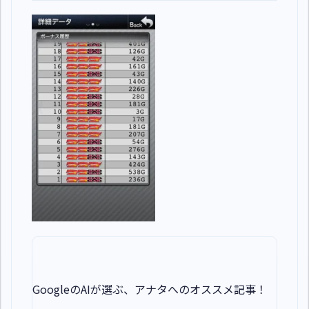
GoogleのAIが選ぶ、アナタへのオススメ記事！