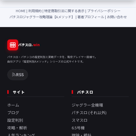
HOME
|
利用規約
|
特定商取引法に関する表示
|
プライバシーポリシー
パチスロジャグラー攻略理論【Aメソッド】
|
著者プロフィール
|
お問い合わせ
パチスロ.
win
パチスロ・パチンコの設定判別と実戦データを、現役プレイヤー目線で。
自社アプリ「設定判別Aメソッド」シリーズの公式サイトです。
RSS
サイト
パチスロ
ホーム
ジャグラー全機種
ブログ
パチスロ (それ以外)
設定判別
スマスロ
攻略・解析
6.5号機
人気ランキング
理論・統計