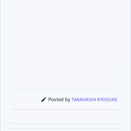
Posted by
TAKAHASHI KYOSUKE
