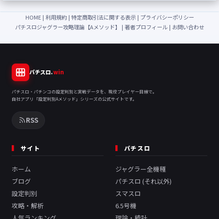
HOME
|
利用規約
|
特定商取引法に関する表示
|
プライバシーポリシー
パチスロジャグラー攻略理論【Aメソッド】
|
著者プロフィール
|
お問い合わせ
パチスロ.
win
パチスロ・パチンコの設定判別と実戦データを、現役プレイヤー目線で。
自社アプリ「設定判別Aメソッド」シリーズの公式サイトです。
RSS
サイト
パチスロ
ホーム
ジャグラー全機種
ブログ
パチスロ (それ以外)
設定判別
スマスロ
攻略・解析
6.5号機
人気ランキング
理論・統計