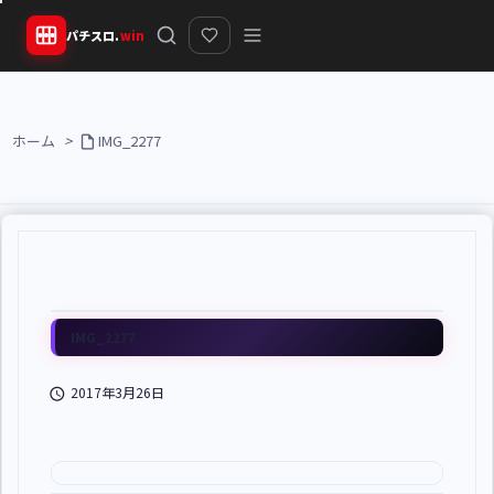
パチスロ.
win
ホーム
>
IMG_2277

IMG_2277
2017年3月26日
