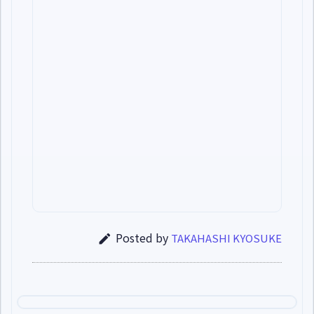
Posted by
TAKAHASHI KYOSUKE
