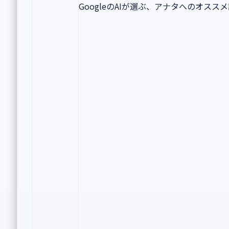
GoogleのAIが選ぶ、アナタへのオスス