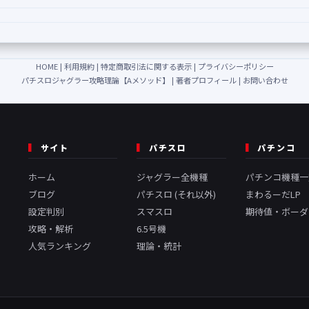
HOME
|
利用規約
|
特定商取引法に関する表示
|
プライバシーポリシー
パチスロジャグラー攻略理論【Aメソッド】
|
著者プロフィール
|
お問い合わせ
サイト
パチスロ
パチンコ
ホーム
ジャグラー全機種
パチンコ機種一
ブログ
パチスロ (それ以外)
まわるーだLP
設定判別
スマスロ
期待値・ボーダ
攻略・解析
6.5号機
人気ランキング
理論・統計