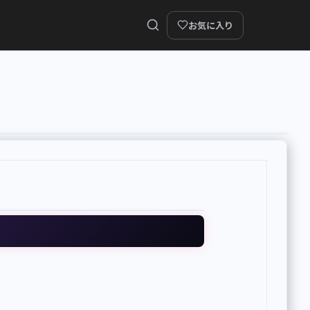
お気に入り