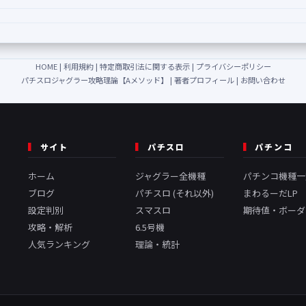
HOME
|
利用規約
|
特定商取引法に関する表示
|
プライバシーポリシー
パチスロジャグラー攻略理論【Aメソッド】
|
著者プロフィール
|
お問い合わせ
サイト
パチスロ
パチンコ
ホーム
ジャグラー全機種
パチンコ機種一
ブログ
パチスロ (それ以外)
まわるーだLP
設定判別
スマスロ
期待値・ボーダ
攻略・解析
6.5号機
人気ランキング
理論・統計