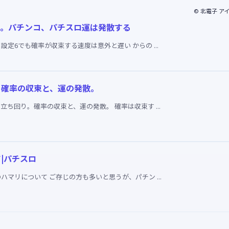
© 北電子 アイムジ
ン。パチンコ、パチスロ運は発散する
定6でも確率が収束する速度は意外と遅い からの ...
ー確率の収束と、運の発散。
ち回り。確率の収束と、運の発散。 確率は収束す ...
|パチスロ
マリについて ご存じの方も多いと思うが、パチン ...