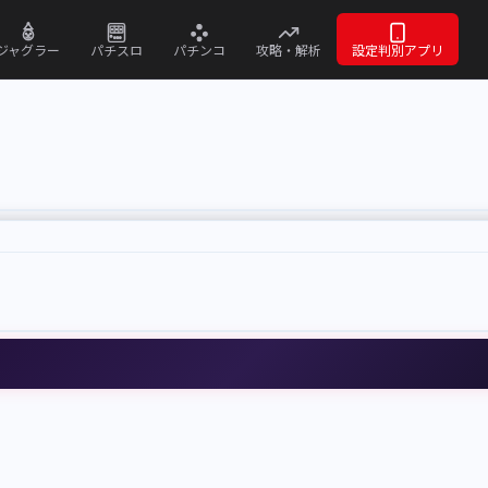
ジャグラー
パチスロ
パチンコ
攻略・解析
設定判別アプリ