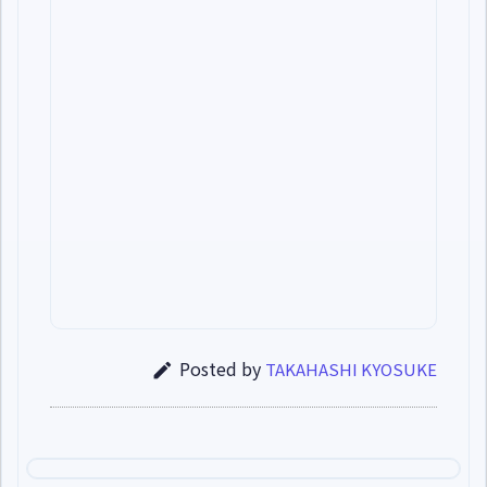
Posted by
TAKAHASHI KYOSUKE
