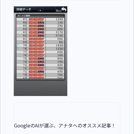
GoogleのAIが選ぶ、アナタへのオススメ記事！