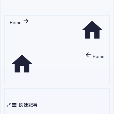


Home


Home
🔗
関連記事
