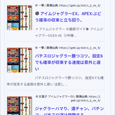
© 一撃 / 画像出典: https://1geki.jp/slot/s_ij_ex_6/
🧭
アイムジャグラーEX、APEX:ぶど
う確率の収束と立ち回り。
📌 アイムジャグラー の最新ガイド▶︎ アイムジ
ャグラーEX/EX-AE（5号機 ...
© 一撃 / 画像出典: https://1geki.jp/slot/s_ij_ex_6/
パチスロジャグラー勝つコツ。設定6
でも確率が収束する速度は意外と遅
い
パチスロジャグラーで勝つコツ。 設定6でも確
率が収束する速度は意外と遅い 注意し ...
© 北電子 アイムジャグラーEX / 画像出典: https://1
geki.jp/slot/s_ij_ex_6/
ジャグラーハマり、連チャン。パチン
コ、パチスロ運は発散する