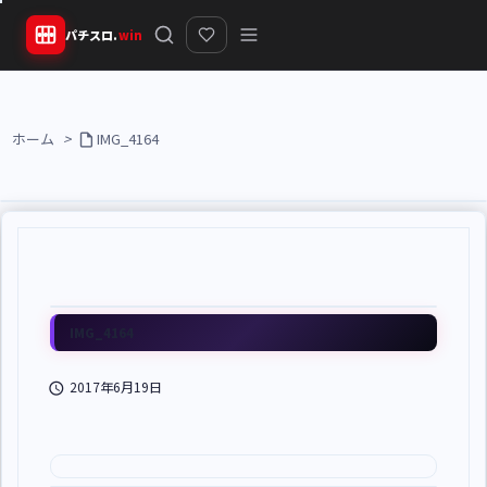
パチスロ.
win
ホーム
>
IMG_4164

IMG_4164
2017年6月19日
