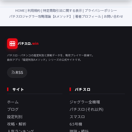
HOME
|
利用規約
|
特定商取引法に関する表示
|
プライバシーポリシー
パチスロジャグラー攻略理論【Aメソッド】
|
著者プロフィール
|
お問い合わせ
パチスロ.
win
パチスロ・パチンコの設定判別と実戦データを、現役プレイヤー目線で。
自社アプリ「設定判別Aメソッド」シリーズの公式サイトです。
RSS
サイト
パチスロ
ホーム
ジャグラー全機種
ブログ
パチスロ (それ以外)
設定判別
スマスロ
攻略・解析
6.5号機
人気ランキング
理論・統計