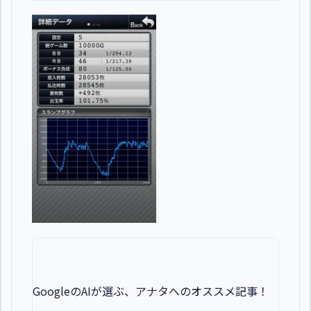
GoogleのAIが選ぶ、アナタへのオススメ記事！