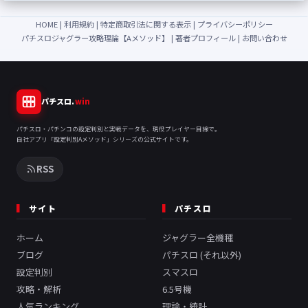
HOME
|
利用規約
|
特定商取引法に関する表示
|
プライバシーポリシー
パチスロジャグラー攻略理論【Aメソッド】
|
著者プロフィール
|
お問い合わせ
パチスロ.
win
パチスロ・パチンコの設定判別と実戦データを、現役プレイヤー目線で。
自社アプリ「設定判別Aメソッド」シリーズの公式サイトです。
RSS
サイト
パチスロ
ホーム
ジャグラー全機種
ブログ
パチスロ (それ以外)
設定判別
スマスロ
攻略・解析
6.5号機
人気ランキング
理論・統計