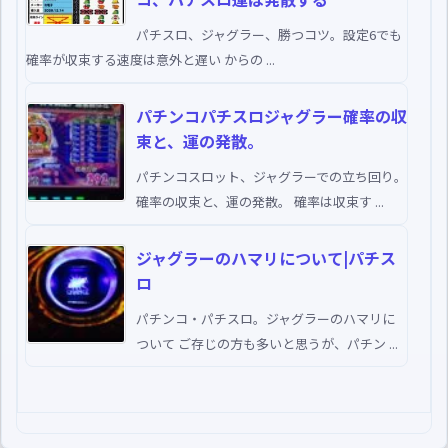
パチスロ、ジャグラー、勝つコツ。設定6でも
確率が収束する速度は意外と遅い からの ...
パチンコパチスロジャグラー確率の収
束と、運の発散。
パチンコスロット、ジャグラーでの立ち回り。
確率の収束と、運の発散。 確率は収束す ...
ジャグラーのハマリについて|パチス
ロ
パチンコ・パチスロ。ジャグラーのハマリに
ついて ご存じの方も多いと思うが、パチン ...