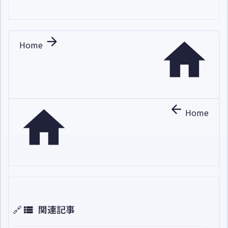


Home


Home
🔗
関連記事
