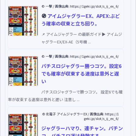
© 一撃 / 画像出典: https://1geki.jp/slot/s_ij_ex_6/
🧭
アイムジャグラーEX、APEX:ぶど
う確率の収束と立ち回り。
📌 アイムジャグラー の最新ガイド▶︎ アイムジ
ャグラーEX/EX-AE（5号機 ...
© 一撃 / 画像出典: https://1geki.jp/slot/s_ij_ex_6/
パチスロジャグラー勝つコツ。設定6
でも確率が収束する速度は意外と遅
い
パチスロジャグラーで勝つコツ。 設定6でも確
率が収束する速度は意外と遅い 注意し ...
© 北電子 アイムジャグラーEX / 画像出典: https://1
geki.jp/slot/s_ij_ex_6/
ジャグラーハマり、連チャン。パチン
コ、パチスロ運は発散する