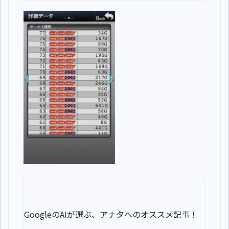
GoogleのAIが選ぶ、アナタへのオススメ記事！