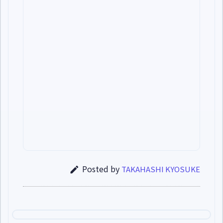
Posted by
TAKAHASHI KYOSUKE
