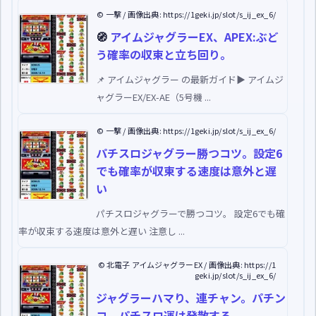
© 一撃 / 画像出典: https://1geki.jp/slot/s_ij_ex_6/
🧭
アイムジャグラーEX、APEX:ぶど
う確率の収束と立ち回り。
📌 アイムジャグラー の最新ガイド▶︎ アイムジ
ャグラーEX/EX-AE（5号機 ...
© 一撃 / 画像出典: https://1geki.jp/slot/s_ij_ex_6/
パチスロジャグラー勝つコツ。設定6
でも確率が収束する速度は意外と遅
い
パチスロジャグラーで勝つコツ。 設定6でも確
率が収束する速度は意外と遅い 注意し ...
© 北電子 アイムジャグラーEX / 画像出典: https://1
geki.jp/slot/s_ij_ex_6/
ジャグラーハマり、連チャン。パチン
コ、パチスロ運は発散する