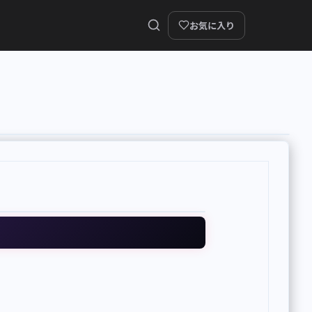
お気に入り