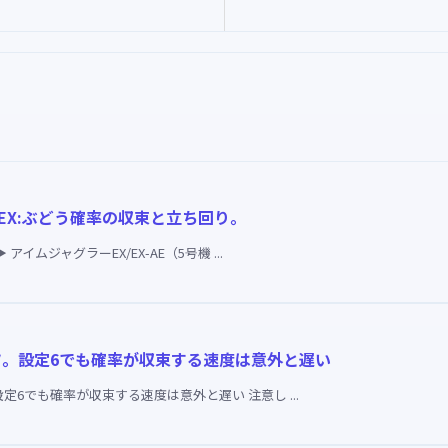
PEX:ぶどう確率の収束と立ち回り。
アイムジャグラーEX/EX-AE（5号機 ...
。設定6でも確率が収束する速度は意外と遅い
定6でも確率が収束する速度は意外と遅い 注意し ...