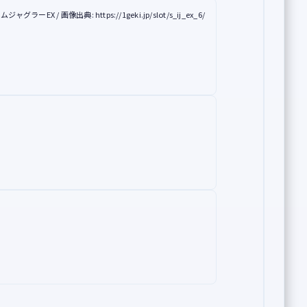
ャグラーEX / 画像出典: https://1geki.jp/slot/s_ij_ex_6/