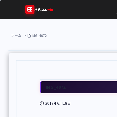
パチスロ.
win
ホーム
>
IMG_4072

IMG_4072
2017年6月18日
