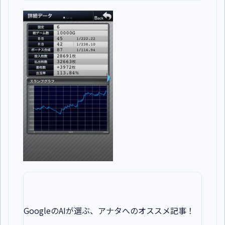
GoogleのAIが選ぶ、アナタへのオススメ記事！