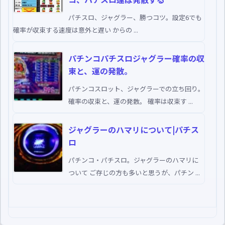
パチスロ、ジャグラー、勝つコツ。設定6でも
確率が収束する速度は意外と遅い からの ...
パチンコパチスロジャグラー確率の収
束と、運の発散。
パチンコスロット、ジャグラーでの立ち回り。
確率の収束と、運の発散。 確率は収束す ...
ジャグラーのハマリについて|パチス
ロ
パチンコ・パチスロ。ジャグラーのハマリに
ついて ご存じの方も多いと思うが、パチン ...