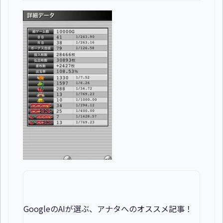
GoogleのAIが選ぶ、アナタへのオススメ記事！