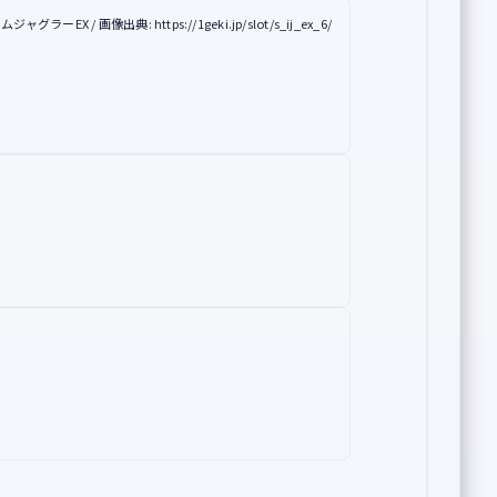
ャグラーEX / 画像出典: https://1geki.jp/slot/s_ij_ex_6/