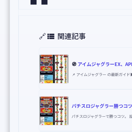
🔗
関連記事

🧭
アイムジャグラーEX、A
📌 アイムジャグラー の最新ガイド▶︎ 
パチスロジャグラー勝つコツ
パチスロジャグラーで勝つコツ。 設