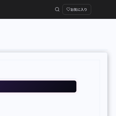
お気に入り