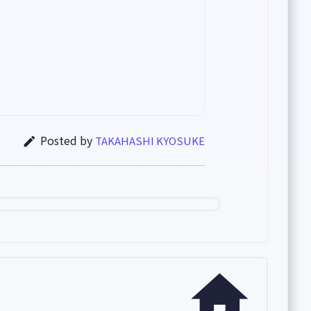
Posted by
TAKAHASHI KYOSUKE

