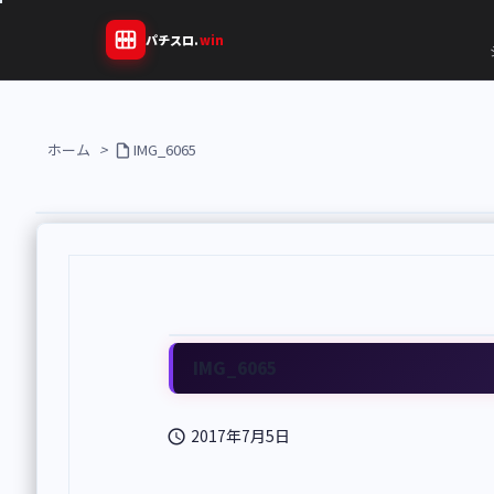
パチスロ.
win
ホーム
>
IMG_6065

IMG_6065
2017年7月5日
