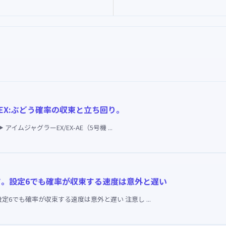
PEX:ぶどう確率の収束と立ち回り。
アイムジャグラーEX/EX-AE（5号機 ...
。設定6でも確率が収束する速度は意外と遅い
定6でも確率が収束する速度は意外と遅い 注意し ...