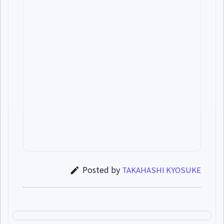
Posted by
TAKAHASHI KYOSUKE
