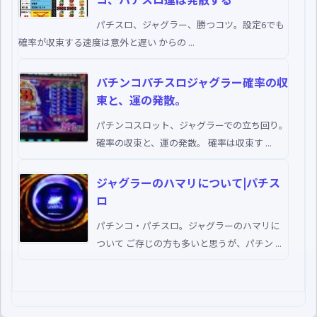
パチスロ、ジャグラー、勝つコツ。設定6でも
確率が収束する速度は意外と遅い からの ...
パチンコパチスロジャグラー確率の収
束と、運の発散。
パチンコスロット、ジャグラーでの立ち回り。
確率の収束と、運の発散。 確率は収束す ...
ジャグラーのハマリについて|パチス
ロ
パチンコ・パチスロ。ジャグラーのハマリに
ついて ご存じの方も多いと思うが、パチン ...