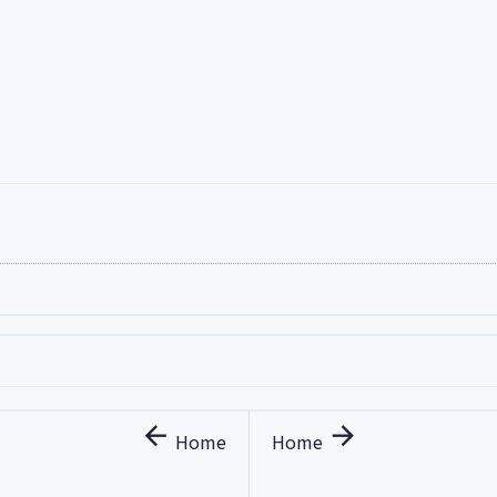


Home
Home