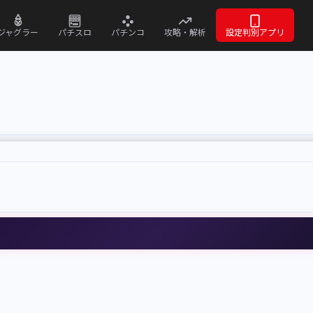
ジャグラー
パチスロ
パチンコ
攻略・解析
設定判別アプリ