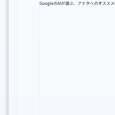
GoogleのAIが選ぶ、アナタへのオスス