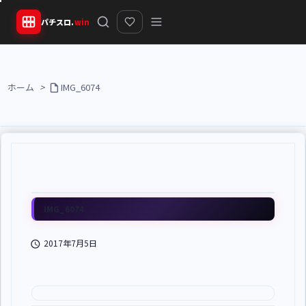
パチスロ.
win
ホーム
>
IMG_6074

IMG_6074
2017年7月5日
