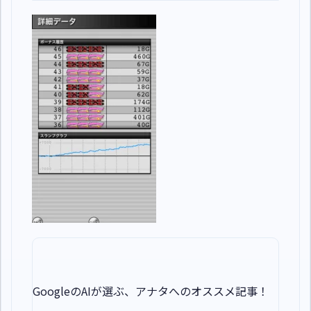
GoogleのAIが選ぶ、アナタへのオススメ記事！