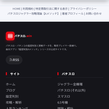
HOME
|
利用規約
|
特定商取引法に関する表示
|
プライバシーポリシー
パチスロジャグラー攻略理論【Aメソッド】
|
著者プロフィール
|
お問い合わせ
パチスロ.
win
パチスロ・パチンコの設定判別と実戦データを、現役プレイヤー目線で。
自社アプリ「設定判別Aメソッド」シリーズの公式サイトです。
RSS
サイト
パチスロ
ホーム
ジャグラー全機種
ブログ
パチスロ (それ以外)
設定判別
スマスロ
攻略・解析
6.5号機
人気ランキング
理論・統計