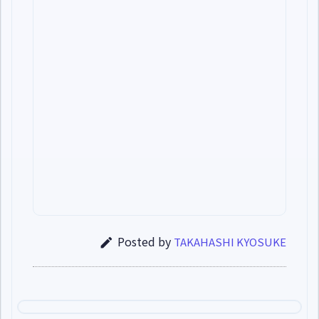
Posted by
TAKAHASHI KYOSUKE
