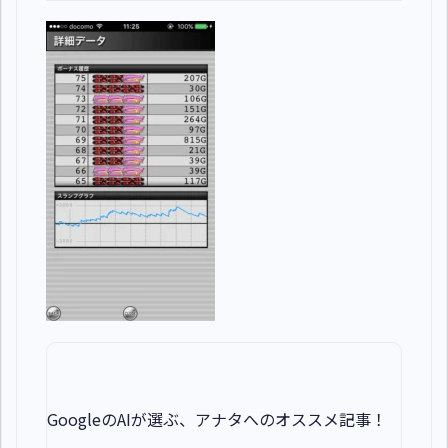
GoogleのAIが選ぶ、アナタへのオススメ記事！