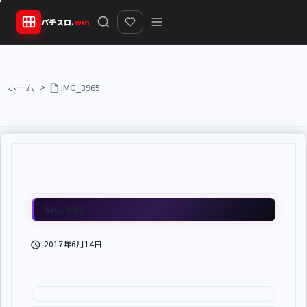
パチスロ.
win
ホーム
>
IMG_3965

IMG_3965
2017年6月14日
