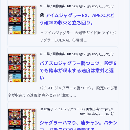
© 一撃 / 画像出典: https://1geki.jp/slot/s_ij_ex_6/
🧭
アイムジャグラーEX、APEX:ぶど
う確率の収束と立ち回り。
📌 アイムジャグラー の最新ガイド▶︎ アイムジ
ャグラーEX/EX-AE（5号機 ...
© 一撃 / 画像出典: https://1geki.jp/slot/s_ij_ex_6/
パチスロジャグラー勝つコツ。設定6
でも確率が収束する速度は意外と遅
い
パチスロジャグラーで勝つコツ。 設定6でも確
率が収束する速度は意外と遅い 注意し ...
© 北電子 アイムジャグラーEX / 画像出典: https://1
geki.jp/slot/s_ij_ex_6/
ジャグラーハマり、連チャン。パチン
コ、パチスロ運は発散する