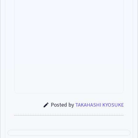
Posted by
TAKAHASHI KYOSUKE
