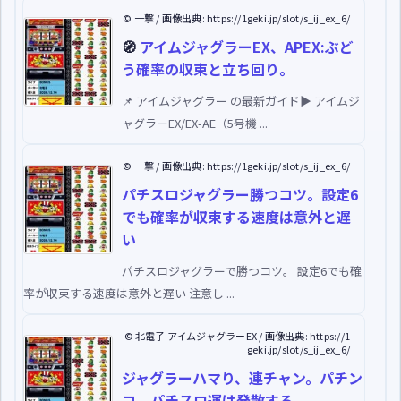
© 一撃 / 画像出典: https://1geki.jp/slot/s_ij_ex_6/
🧭
アイムジャグラーEX、APEX:ぶど
う確率の収束と立ち回り。
📌 アイムジャグラー の最新ガイド▶︎ アイムジ
ャグラーEX/EX-AE（5号機 ...
© 一撃 / 画像出典: https://1geki.jp/slot/s_ij_ex_6/
パチスロジャグラー勝つコツ。設定6
でも確率が収束する速度は意外と遅
い
パチスロジャグラーで勝つコツ。 設定6でも確
率が収束する速度は意外と遅い 注意し ...
© 北電子 アイムジャグラーEX / 画像出典: https://1
geki.jp/slot/s_ij_ex_6/
ジャグラーハマり、連チャン。パチン
コ、パチスロ運は発散する