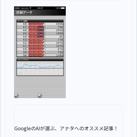
GoogleのAIが選ぶ、アナタへのオススメ記事！