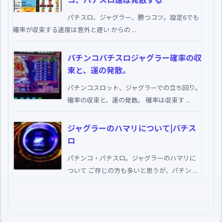
パチスロ、ジャグラー、勝つコツ。設定6でも
確率が収束する速度は意外と遅い からの ...
パチンコパチスロジャグラー確率の収
束と、運の発散。
パチンコスロット、ジャグラーでの立ち回り。
確率の収束と、運の発散。 確率は収束す ...
ジャグラーのハマリについて|パチス
ロ
パチンコ・パチスロ。ジャグラーのハマリに
ついて ご存じの方も多いと思うが、パチン ...