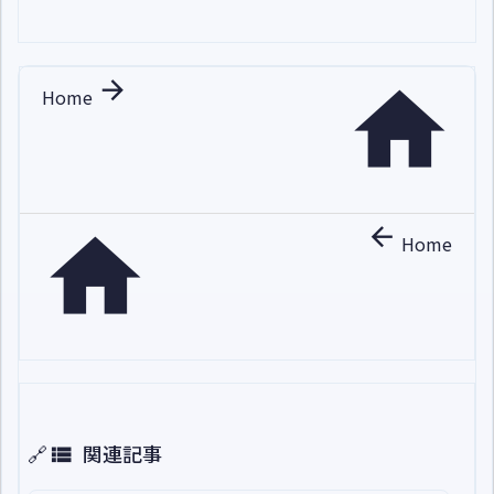


Home


Home
🔗
関連記事
