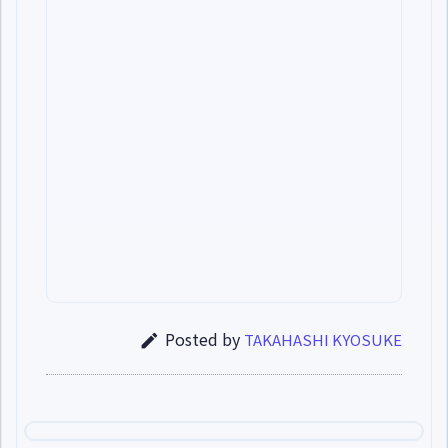
Posted by
TAKAHASHI KYOSUKE
