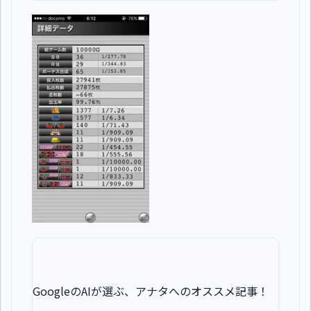
GoogleのAIが選ぶ、アナタへのオススメ記事！