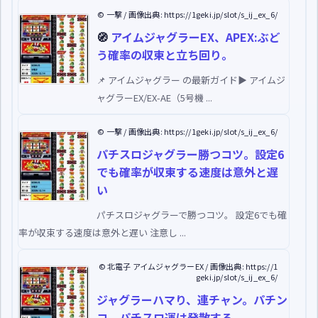
© 一撃 / 画像出典: https://1geki.jp/slot/s_ij_ex_6/
🧭
アイムジャグラーEX、APEX:ぶど
う確率の収束と立ち回り。
📌 アイムジャグラー の最新ガイド▶︎ アイムジ
ャグラーEX/EX-AE（5号機 ...
© 一撃 / 画像出典: https://1geki.jp/slot/s_ij_ex_6/
パチスロジャグラー勝つコツ。設定6
でも確率が収束する速度は意外と遅
い
パチスロジャグラーで勝つコツ。 設定6でも確
率が収束する速度は意外と遅い 注意し ...
© 北電子 アイムジャグラーEX / 画像出典: https://1
geki.jp/slot/s_ij_ex_6/
ジャグラーハマり、連チャン。パチン
コ、パチスロ運は発散する