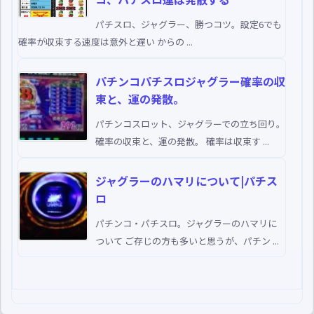
パチスロ、ジャグラー、勝つコツ。設定6でも
確率が収束する速度は意外と遅い からの ...
パチンコパチスロジャグラー確率の収
束と、運の発散。
パチンコスロット、ジャグラーでの立ち回り。
確率の収束と、運の発散。 確率は収束す ...
ジャグラーのハマリについて|パチス
ロ
パチンコ・パチスロ。ジャグラーのハマリに
ついて ご存じの方も多いと思うが、パチン ...