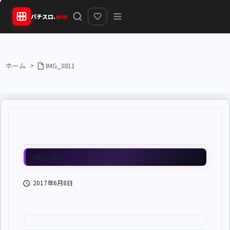
パチスロ.
win
ホーム
>
IMG_3811

IMG_3811
2017年6月8日
