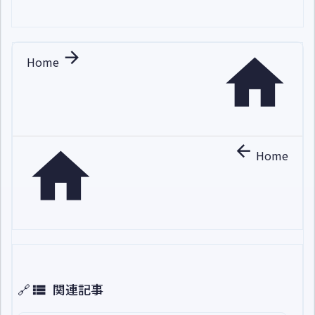


Home


Home
🔗
関連記事
