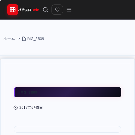
パチスロ.
win
ホーム
>
IMG_3809

IMG_3809
2017年6月8日
