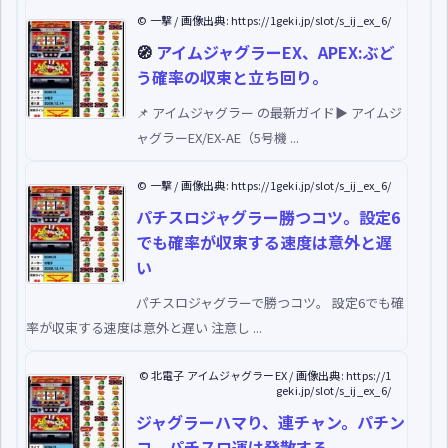
© 一撃 / 画像出典: https://1geki.jp/slot/s_ij_ex_6/
🧭
アイムジャグラーEX、APEX:ぶど
う確率の収束と立ち回り。
📌 アイムジャグラー の最新ガイド▶︎ アイムジ
ャグラーEX/EX-AE（5号機 ...
© 一撃 / 画像出典: https://1geki.jp/slot/s_ij_ex_6/
パチスロジャグラー勝つコツ。設定6
でも確率が収束する速度は意外と遅
い
パチスロジャグラーで勝つコツ。 設定6でも確
率が収束する速度は意外と遅い 注意し ...
© 北電子 アイムジャグラーEX / 画像出典: https://1
geki.jp/slot/s_ij_ex_6/
ジャグラーハマり、連チャン。パチン
コ、パチスロ運は発散する