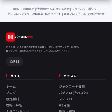
HOME
|
利用規約
|
特定商取引法に関する表示
|
プライバシーポリシー
パチスロジャグラー攻略理論【Aメソッド】
|
著者プロフィール
|
お問い合わせ
パチスロ.
win
パチスロ・パチンコの設定判別と実戦データを、現役プレイヤー目線で。
自社アプリ「設定判別Aメソッド」シリーズの公式サイトです。
RSS
サイト
パチスロ
ホーム
ジャグラー全機種
ブログ
パチスロ (それ以外)
設定判別
スマスロ
攻略・解析
6.5号機
人気ランキング
理論・統計