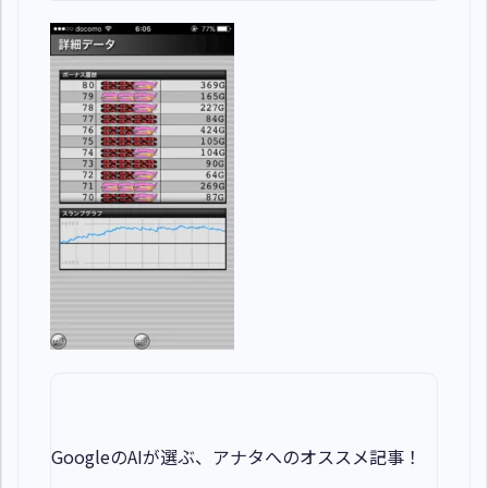
GoogleのAIが選ぶ、アナタへのオススメ記事！