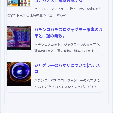
パチスロ、ジャグラー、勝つコツ。設定6でも
確率が収束する速度は意外と遅い からの ...
パチンコパチスロジャグラー確率の収
束と、運の発散。
パチンコスロット、ジャグラーでの立ち回り。
確率の収束と、運の発散。 確率は収束す ...
ジャグラーのハマリについて|パチス
ロ
パチンコ・パチスロ。ジャグラーのハマリに
ついて ご存じの方も多いと思うが、パチン ...