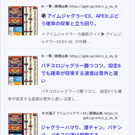
© 一撃 / 画像出典: https://1geki.jp/slot/s_ij_ex_6/
🧭
アイムジャグラーEX、APEX:ぶど
う確率の収束と立ち回り。
📌 アイムジャグラー の最新ガイド▶︎ アイムジ
ャグラーEX/EX-AE（5号機 ...
© 一撃 / 画像出典: https://1geki.jp/slot/s_ij_ex_6/
パチスロジャグラー勝つコツ。設定6
でも確率が収束する速度は意外と遅
い
パチスロジャグラーで勝つコツ。 設定6でも確
率が収束する速度は意外と遅い 注意し ...
© 北電子 アイムジャグラーEX / 画像出典: https://1
geki.jp/slot/s_ij_ex_6/
ジャグラーハマり、連チャン。パチン
コ、パチスロ運は発散する