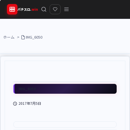
パチスロ.
win
ホーム
>
IMG_6050

IMG_6050
2017年7月5日
