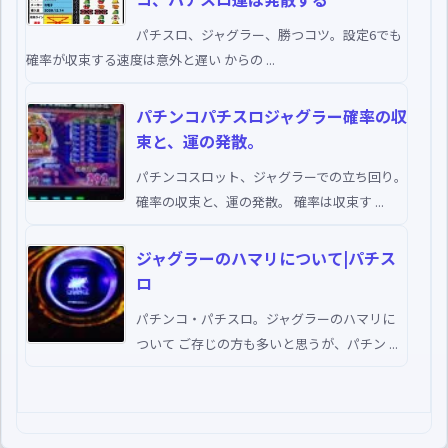
パチスロ、ジャグラー、勝つコツ。設定6でも
確率が収束する速度は意外と遅い からの ...
パチンコパチスロジャグラー確率の収
束と、運の発散。
パチンコスロット、ジャグラーでの立ち回り。
確率の収束と、運の発散。 確率は収束す ...
ジャグラーのハマリについて|パチス
ロ
パチンコ・パチスロ。ジャグラーのハマリに
ついて ご存じの方も多いと思うが、パチン ...