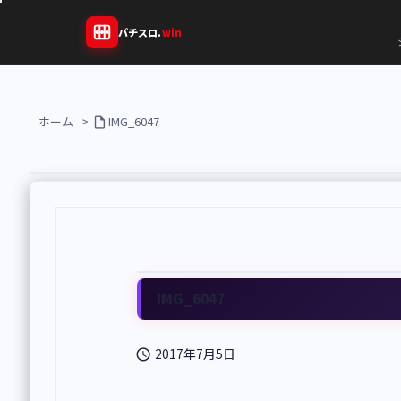
パチスロ.
win
ホーム
>
IMG_6047

IMG_6047
2017年7月5日
