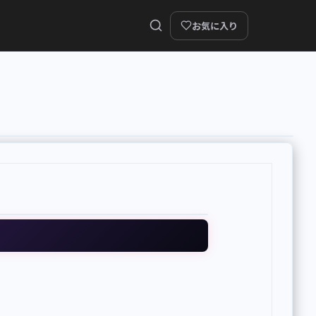
お気に入り