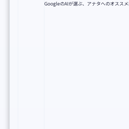
GoogleのAIが選ぶ、アナタへのオスス